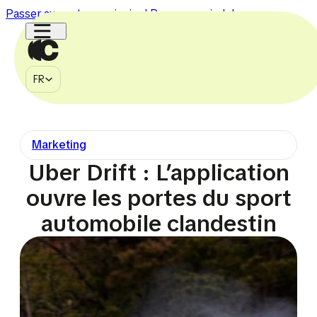
Passer au contenu principal
Passer au pied de page
FR
MÉDIA
FR
À PROPOS
CONTACT
Marketing
750k
150k
1.1M
2.7M
225k
Uber Drift : L’application
ouvre les portes du sport
automobile clandestin