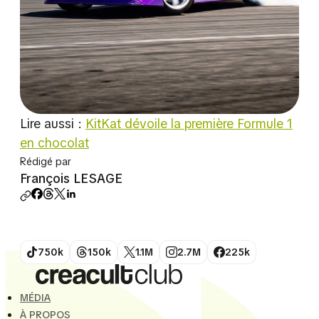
Lire aussi :
KitKat dévoile la première Formule 1
en chocolat
Rédigé par
François LESAGE
750k
150k
1.1M
2.7M
225k
MÉDIA
À PROPOS