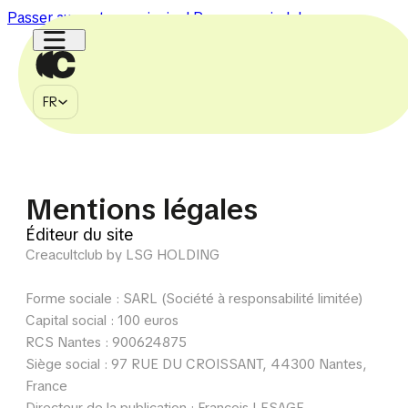
Passer au contenu principal
Passer au pied de page
FR
MÉDIA
FR
À PROPOS
CONTACT
750k
150k
1.1M
2.7M
225k
Mentions légales
Éditeur du site
Creacultclub by LSG HOLDING
Forme sociale : SARL (Société à responsabilité limitée)
Capital social : 100 euros
RCS Nantes : 900624875
Siège social : 97 RUE DU CROISSANT, 44300 Nantes,
France