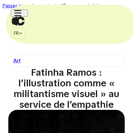
Passer au contenu principal
Passer au pied de page
FR
MÉDIA
FR
À PROPOS
CONTACT
Art
750k
150k
1.1M
2.7M
225k
Fatinha Ramos :
l’illustration comme «
militantisme visuel » au
service de l’empathie