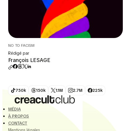
NO TO FACISM
Rédigé par
François LESAGE
750k
150k
1.1M
2.7M
225k
MÉDIA
À PROPOS
CONTACT
Mentions légales