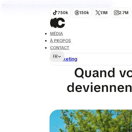
Passer au contenu principal
Passer au pied de page
750k
150k
1.1M
2.7M
MÉDIA
À PROPOS
CONTACT
FR
Marketing
Quand vo
deviennent