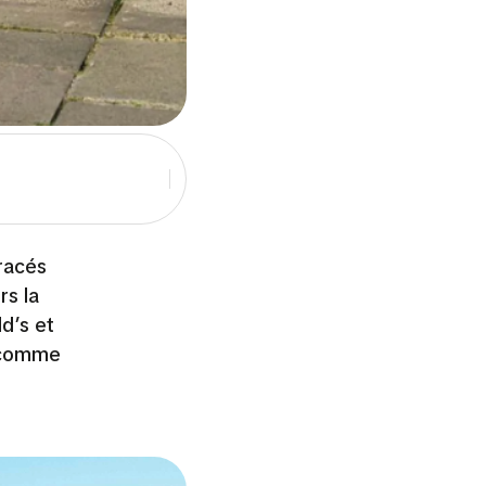
racés
rs la
d’s et
 comme