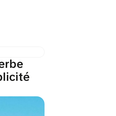
herbe
licité