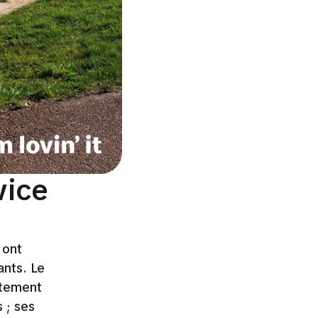
vice
 ont
ants. Le
ctement
 ; ses