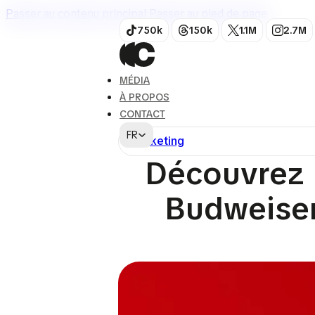
Passer au contenu principal
Passer au pied de page
750k
150k
1.1M
2.7M
MÉDIA
À PROPOS
CONTACT
FR
Marketing
Découvrez 
Budweiser 