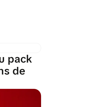
u pack
ns de