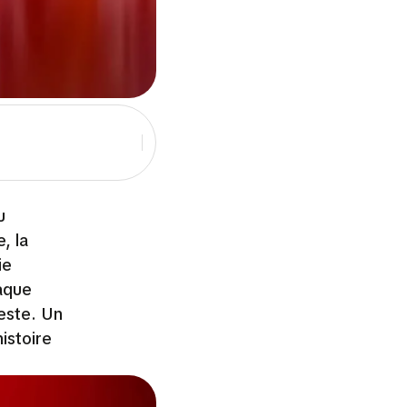
u
, la
ie
haque
reste. Un
istoire