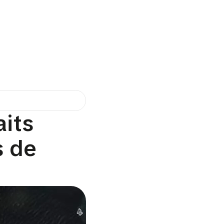
aits
s de