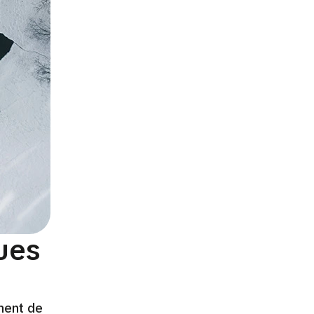
ues
ment de