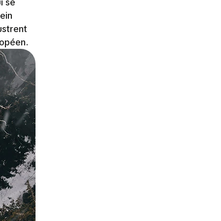
i se
ein
ustrent
uropéen.