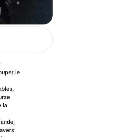
s
ouper le
e
ables,
urse
 la
nlande,
ravers