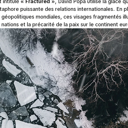
 intitulé
« Fractured »
, David Popa utilise la glace qu
phore puissante des relations internationales. En pl
 géopolitiques mondiales, ces visages fragmentés ill
 nations et la précarité de la paix sur le continent e