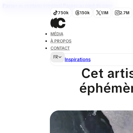
Passer au contenu principal
Passer au pied de page
750k
150k
1.1M
2.7M
MÉDIA
À PROPOS
CONTACT
FR
Art
,
Inspirations
Cet arti
éphémèr