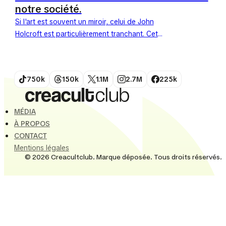
notre société.
Si l'art est souvent un miroir, celui de John
Holcroft est particulièrement tranchant. Cet
illustrateur britannique de renom s'est fait une
spécialité : dénoncer les dérives du...
750k
150k
1.1M
2.7M
225k
MÉDIA
À PROPOS
CONTACT
Mentions légales
© 2026 Creacultclub. Marque déposée. Tous droits réservés.