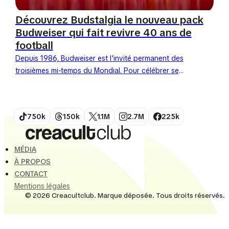
Découvrez Budstalgia le nouveau pack
Budweiser qui fait revivre 40 ans de
football
Depuis 1986, Budweiser est l'invité permanent des
troisièmes mi-temps du Mondial. Pour célébrer ses
40 ans de partenariat avec la Coupe du Monde, la
marque...
750k
150k
1.1M
2.7M
225k
MÉDIA
À PROPOS
CONTACT
Mentions légales
© 2026 Creacultclub. Marque déposée. Tous droits réservés.