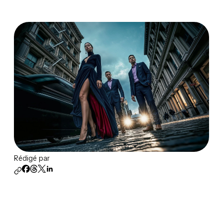
Rédigé par
750k
150k
1.1M
2.7M
225k