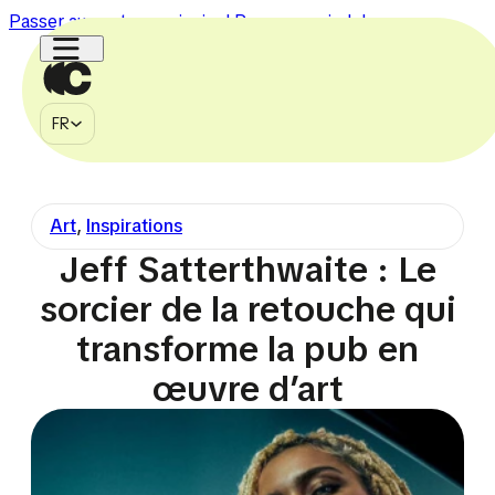
Passer au contenu principal
Passer au pied de page
FR
MÉDIA
FR
À PROPOS
CONTACT
Art
,
Inspirations
750k
150k
1.1M
2.7M
225k
Jeff Satterthwaite : Le
sorcier de la retouche qui
transforme la pub en
œuvre d’art