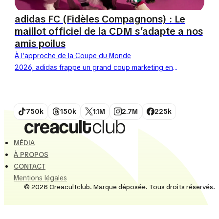
adidas FC (Fidèles Compagnons) : Le
maillot officiel de la CDM s’adapte a nos
amis poilus
À l’approche de la Coupe du Monde
2026, adidas frappe un grand coup marketing en
lançant sa première collection de maillots officiels
pour animaux de compagnie. Choisissant...
750k
150k
1.1M
2.7M
225k
MÉDIA
À PROPOS
CONTACT
Mentions légales
© 2026 Creacultclub. Marque déposée. Tous droits réservés.