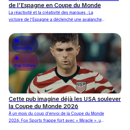
de l’Espagne en Coupe du Monde
La réactivité et la créativité des marques : La
victoire de l’Espagne a déclenché une avalanche
de contenus instantanés. En quelques secondes,
les marques ont...
Marketing
Pop Culture
Cette pub imagine déjà les USA soulever
la Coupe du Monde 2026
À un mois du coup d’envoi de la Coupe du Monde
2026, Fox Sports frappe fort avec « Miracle », un
spot qui réécrit l’histoire....