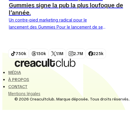
Gummies signe la pub la plus loufoque de
l’année.
Un contre-pied marketing radical pour le
lancement des Gummies Pour le lancement de ses
nouveaux bonbons gélifiés, Skittles bouscule les
codes. En effet, la marque...
750k
150k
1.1M
2.7M
225k
MÉDIA
À PROPOS
CONTACT
Mentions légales
© 2026 Creacultclub. Marque déposée. Tous droits réservés.