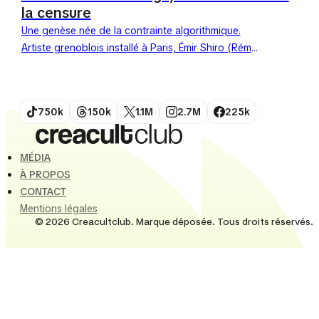
la censure
Une genèse née de la contrainte algorithmique.
Artiste grenoblois installé à Paris, Émir Shiro (Rémi
Pisicchio) est devenu le maître incontesté du
collage contemporain à...
750k
150k
1.1M
2.7M
225k
MÉDIA
À PROPOS
CONTACT
Mentions légales
© 2026 Creacultclub. Marque déposée. Tous droits réservés.