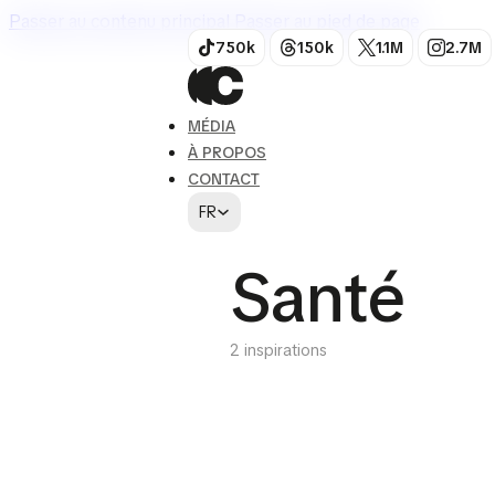
Passer au contenu principal
Passer au pied de page
750k
150k
1.1M
2.7M
MÉDIA
À PROPOS
CONTACT
FR
Santé
2 inspirations