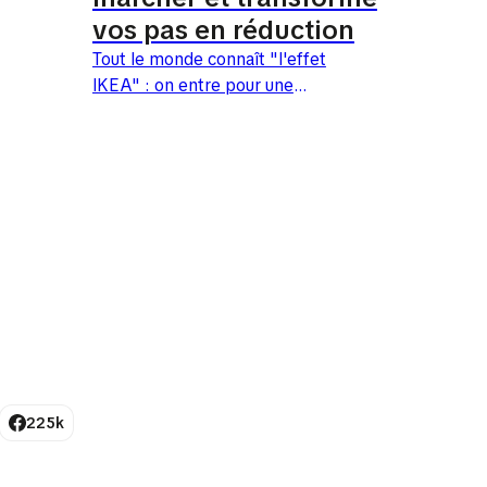
vos pas en réduction
Tout le monde connaît "l'effet
IKEA" : on entre pour une
simple spatule et on ressort
deux heures plus tard avec un
chariot plein après...
225k