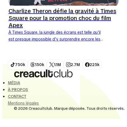
Charlize Theron défie la gravité à Times
Square pour la promotion choc du film
Apex
À Times Square, la jungle des écrans est telle qu'il
est presque impossible d'y surprendre encore les
passants. Pourtant, ce 28 avril 2026, Netflix a
réussi l'impensable...
750k
150k
1.1M
2.7M
225k
MÉDIA
À PROPOS
CONTACT
Mentions légales
© 2026 Creacultclub. Marque déposée. Tous droits réservés.