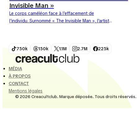
Invisible Man »
Le corps caméléon face à l'effacement de
l'individu. Surnommé « The Invisible Man », l'artiste
chinois Liu Bolin s'est imposé sur la scène
internationale grâce...
750k
150k
1.1M
2.7M
225k
MÉDIA
À PROPOS
CONTACT
Mentions légales
© 2026 Creacultclub. Marque déposée. Tous droits réservés.