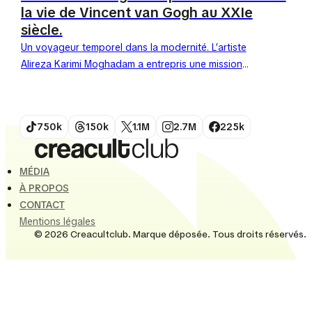
la vie de Vincent van Gogh au XXIe
siècle.
Un voyageur temporel dans la modernité. L’artiste
Alireza Karimi Moghadam a entrepris une mission
créative fascinante : téléporter Vincent van Gogh
dans notre réalité technologique...
750k
150k
1.1M
2.7M
225k
MÉDIA
À PROPOS
CONTACT
Mentions légales
© 2026 Creacultclub. Marque déposée. Tous droits réservés.