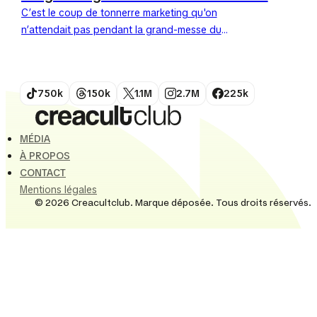
C’est le coup de tonnerre marketing qu'on
n’attendait pas pendant la grand-messe du
cinéma. En plein milieu de la cérémonie des Oscars,
Burger King a...
750k
150k
1.1M
2.7M
225k
MÉDIA
À PROPOS
CONTACT
Mentions légales
© 2026 Creacultclub. Marque déposée. Tous droits réservés.