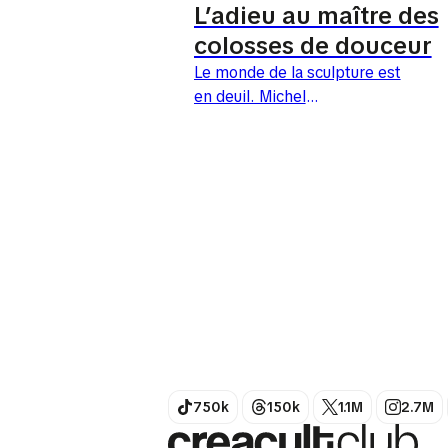
L’adieu au maître des
colosses de douceur
Le monde de la sculpture est
en deuil. Michel
Bassompierre est décédé le 21
avril 2026, à l’âge de 78 ans,
des suites d’une chute à son
domicile...
750k
150k
1.1M
2.7M