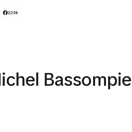
225k
chel Bassompier