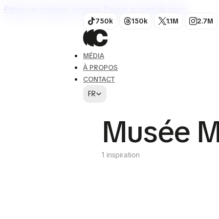
Passer au contenu principal
Passer au pied de page
750k
150k
1.1M
2.7M
MÉDIA
À PROPOS
CONTACT
FR
Musée Mi
1 inspiration