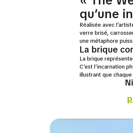
« The Wei
qu’une in
Réalisée avec l’artis
verre brisé, carrosse
une métaphore puissa
La brique c
La brique représente 
C’est l’incarnation p
illustrant que chaqu
Ni
p