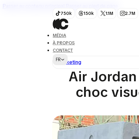
Passer au contenu principal
Passer au pied de page
750k
150k
1.1M
2.7M
MÉDIA
À PROPOS
CONTACT
FR
Marketing
Air Jordan 
choc visu