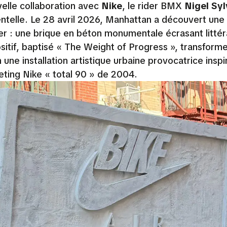
velle collaboration avec
Nike
, le rider BMX
Nigel Syl
dentelle. Le 28 avril 2026, Manhattan a découvert un
er : une brique en béton monumentale écrasant litté
sitif, baptisé « The Weight of Progress », transform
 une installation artistique urbaine provocatrice insp
eting Nike « total 90 » de 2004.