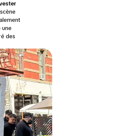
vester
e scène
ralement
e une
iré des