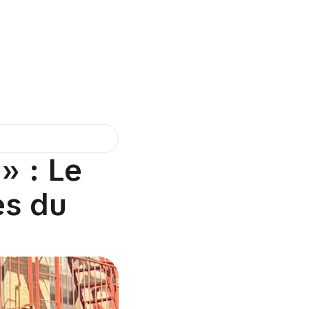
» : Le
es du