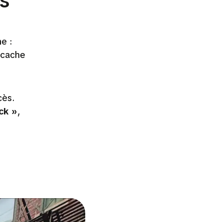
s
e :
e cache
cès.
ick »
,