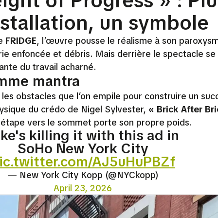
ght of Progress » : Plu
stallation, un symbole
te
FRIDGE
, l’œuvre pousse le réalisme à son paroxysm
rie enfoncée et débris. Mais derrière le spectacle s
nte du travail acharné.
omme mantra
les obstacles que l’on empile pour construire un suc
hysique du crédo de Nigel Sylvester,
« Brick After Br
e étape vers le sommet porte son propre poids.
ke's killing it with this ad in
SoHo New York City
ic.twitter.com/AJ5uHuPBZf
— New York City Kopp (@NYCkopp)
April 23, 2026