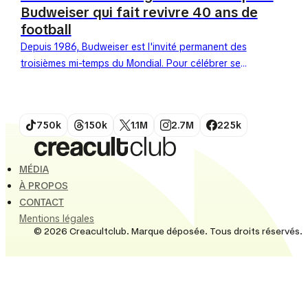
Budweiser qui fait revivre 40 ans de
football
Depuis 1986, Budweiser est l'invité permanent des
troisièmes mi-temps du Mondial. Pour célébrer ses
40 ans de partenariat avec la Coupe du Monde, la
marque...
750k
150k
1.1M
2.7M
225k
MÉDIA
À PROPOS
CONTACT
Mentions légales
© 2026 Creacultclub. Marque déposée. Tous droits réservés.