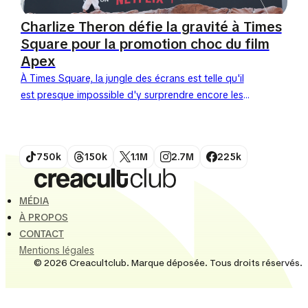
Charlize Theron défie la gravité à Times
Square pour la promotion choc du film
Apex
À Times Square, la jungle des écrans est telle qu'il
est presque impossible d'y surprendre encore les
passants. Pourtant, ce 28 avril 2026, Netflix a
réussi l'impensable...
750k
150k
1.1M
2.7M
225k
MÉDIA
À PROPOS
CONTACT
Mentions légales
© 2026 Creacultclub. Marque déposée. Tous droits réservés.