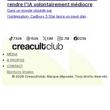
rendre l’IA volontairement médiocre
Dans un monde obsédé par
l'optimisation, Cadbury 5 Star lance un pavé dans
la mare numérique avec sa campagne satirique «
Make AI Mediocre Again » (M.A.M.A.)....
750k
150k
1.1M
2.7M
225k
MÉDIA
À PROPOS
CONTACT
Mentions légales
© 2026 Creacultclub. Marque déposée. Tous droits réservés.