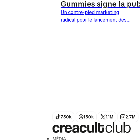
Gummies signe la pu
la plus loufoque de
Un contre-pied marketing
radical pour le lancement des
l’année.
Gummies Pour le lancement de
ses nouveaux bonbons
gélifiés, Skittles bouscule les
codes. En effet, la marque...
750k
150k
1.1M
2.7M
MÉDIA