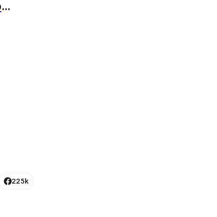
b
225k