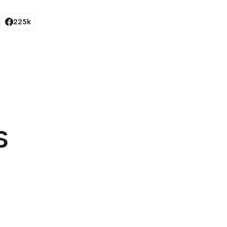
225k
s