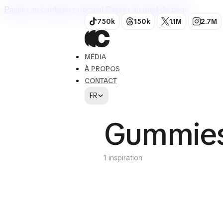
Passer au contenu principal
Passer au pied de page
750k
150k
1.1M
2.7M
MÉDIA
À PROPOS
CONTACT
FR
Gummie
1 inspiration