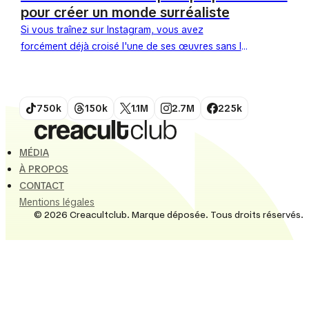
pour créer un monde surréaliste
Si vous traînez sur Instagram, vous avez
forcément déjà croisé l'une de ses œuvres sans le
savoir.Fontanesi, cet artiste mystérieux (et
anonyme), est devenu le...
750k
150k
1.1M
2.7M
225k
MÉDIA
À PROPOS
CONTACT
Mentions légales
© 2026 Creacultclub. Marque déposée. Tous droits réservés.