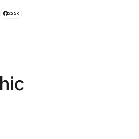
225k
hic