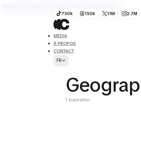
Passer au contenu principal
Passer au pied de page
750k
150k
1.1M
2.7M
MÉDIA
À PROPOS
CONTACT
FR
Geograp
1 inspiration