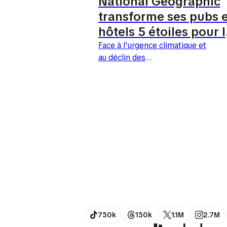
National Geographic
transforme ses pubs 
hôtels 5 étoiles pour 
abeilles
Face à l'urgence climatique et
au déclin des
pollinisateurs, National
Geographic a décidé que
montrer de belles images ne
suffisait plus : il faut agir. Pour
le...
750k
150k
1.1M
2.7M