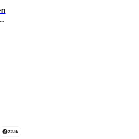
en
les
225k