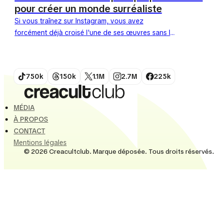
pour créer un monde surréaliste
Si vous traînez sur Instagram, vous avez
forcément déjà croisé l'une de ses œuvres sans le
savoir.Fontanesi, cet artiste mystérieux (et
anonyme), est devenu le...
750k
150k
1.1M
2.7M
225k
MÉDIA
À PROPOS
CONTACT
Mentions légales
© 2026 Creacultclub. Marque déposée. Tous droits réservés.