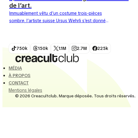
de l’art.
Immuablement vêtu d’un costume trois-pièces
sombre, l’artiste suisse Ursus Wehrli s'est donné
une mission titanesque. En effet, ce comédien né
en 1969 s'amuse à ranger...
750k
150k
1.1M
2.7M
225k
MÉDIA
À PROPOS
CONTACT
Mentions légales
© 2026 Creacultclub. Marque déposée. Tous droits réservés.