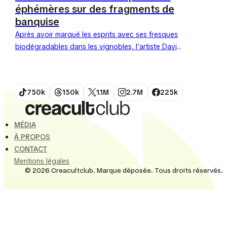
éphémères sur des fragments de
banquise
Après avoir marqué les esprits avec ses fresques
biodégradables dans les vignobles, l’artiste David
Popa revient avec une performance visuelle à
couper le souffle. Son terrain de...
750k
150k
1.1M
2.7M
225k
MÉDIA
À PROPOS
CONTACT
Mentions légales
© 2026 Creacultclub. Marque déposée. Tous droits réservés.