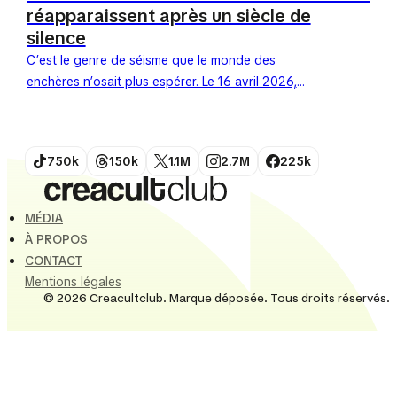
réapparaissent après un siècle de
silence
C’est le genre de séisme que le monde des
enchères n’osait plus espérer. Le 16 avril 2026,
Sotheby’s Paris mettra en vente deux paysages
inédits de Claude...
750k
150k
1.1M
2.7M
225k
MÉDIA
À PROPOS
CONTACT
Mentions légales
© 2026 Creacultclub. Marque déposée. Tous droits réservés.