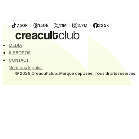
ses racines sportives : elle les érige en philosophie
de vie. Sous le slogan...
750k
150k
1.1M
2.7M
225k
MÉDIA
À PROPOS
CONTACT
Mentions légales
© 2026 Creacultclub. Marque déposée. Tous droits réservés.