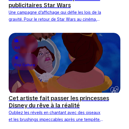
publicitaires Star Wars
Une campagne d'affichage qui défie les lois de la
gravité. Pour le retour de Star Wars au cinéma,
Disney a brisé les codes de l'affichage...
Art
Pop Culture
Cet artiste fait passer les princesses
Disney du rêve à la réalité
Oubliez les réveils en chantant avec des oiseaux
et les brushings impeccables après une tempête.
L'illustrateur indonésien Andhika Muksin a décidé