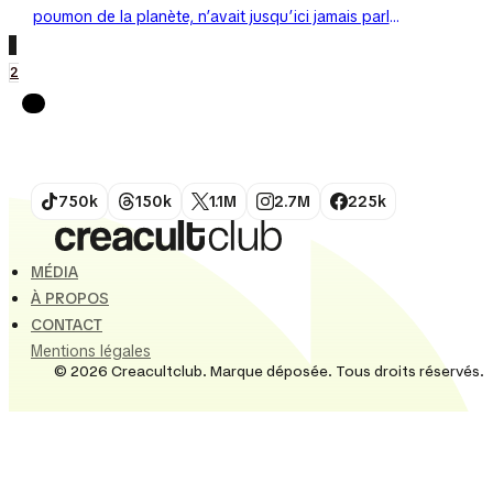
poumon de la planète, n’avait jusqu’ici jamais parlé
d’une seule voix visuelle. C’est désormais chose
1
faite avec le lancement de...
2
750k
150k
1.1M
2.7M
225k
MÉDIA
À PROPOS
CONTACT
Mentions légales
© 2026 Creacultclub. Marque déposée. Tous droits réservés.