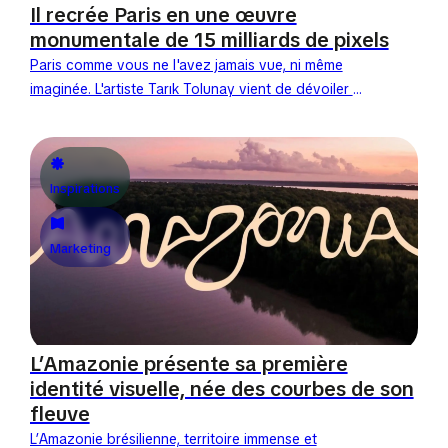
Il recrée Paris en une œuvre
monumentale de 15 milliards de pixels
Paris comme vous ne l'avez jamais vue, ni même
imaginée. L'artiste Tarık Tolunay vient de dévoiler «
Fractal Paris », une carte en pixel art...
Inspirations
Marketing
L’Amazonie présente sa première
identité visuelle, née des courbes de son
fleuve
L’Amazonie brésilienne, territoire immense et