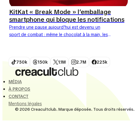
KitKat « Break Mode » l’emballage
smartphone qui bloque les notifications
Prendre une pause aujourd'hui est devenu un
sport de combat : même le chocolat à la main, les
notifications continuent de vrombir dans nos
poches....
750k
150k
1.1M
2.7M
225k
MÉDIA
À PROPOS
CONTACT
Mentions légales
© 2026 Creacultclub. Marque déposée. Tous droits réservés.