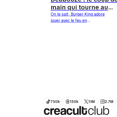
main qui tourne au
coup de pub
On le sait, Burger King adore
jouer avec le feu en
communication, mais là,
l'enseigne vient de franchir un
nouveau palier dans l'audace.
Pour le lancement de...
750k
150k
1.1M
2.7M