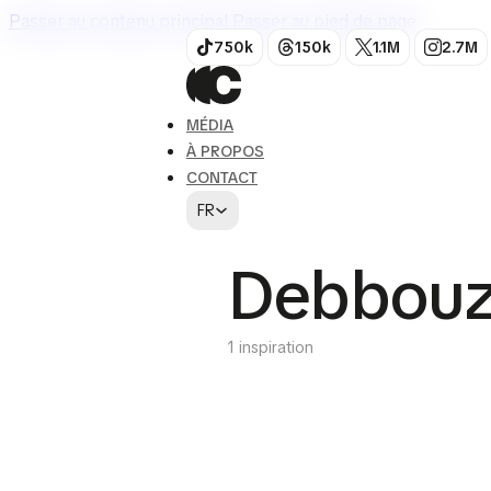
Passer au contenu principal
Passer au pied de page
750k
150k
1.1M
2.7M
MÉDIA
À PROPOS
CONTACT
FR
Debbou
1 inspiration