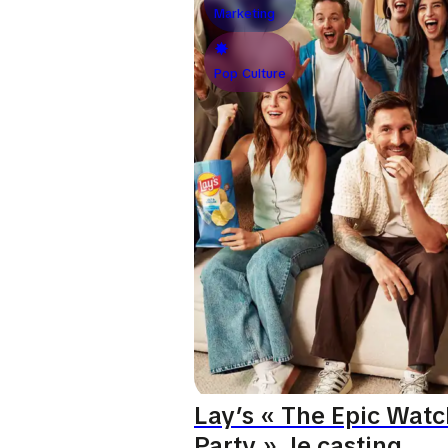
Marketing
Pop Culture
Lay’s « The Epic Watc
Party », le casting