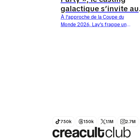
galactique s’invite au
supermarché
À l'approche de la Coupe du
Monde 2026, Lay’s frappe un
coup de maître avec sa
campagne « The Epic Watch
Party ». La marque...
750k
150k
1.1M
2.7M