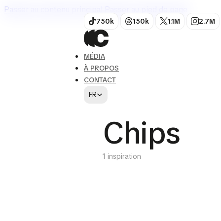
Passer au contenu principal
Passer au pied de page
750k
150k
1.1M
2.7M
MÉDIA
À PROPOS
CONTACT
FR
Chips
1 inspiration