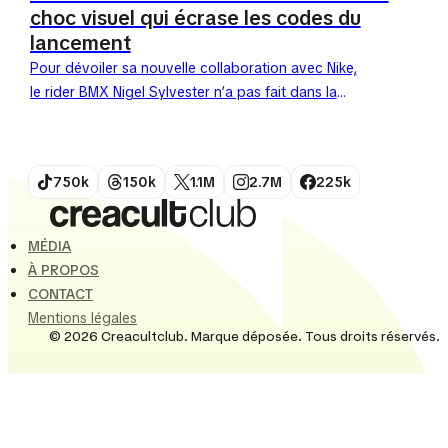
choc visuel qui écrase les codes du
lancement
Pour dévoiler sa nouvelle collaboration avec Nike,
le rider BMX Nigel Sylvester n’a pas fait dans la
dentelle. Le 28 avril 2026, Manhattan a découvert
une scène digne...
750k
150k
1.1M
2.7M
225k
MÉDIA
À PROPOS
CONTACT
Mentions légales
© 2026 Creacultclub. Marque déposée. Tous droits réservés.