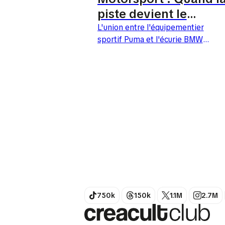
piste devient le
nouveau défilé
L'union entre l'équipementier
sportif Puma et l'écurie BMW
streetwear
M Motorsport ne date pas
d'hier, mais elle prend
aujourd'hui une dimension
inédite avec une capsule
pour...
750k
150k
1.1M
2.7M