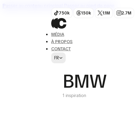
Passer au contenu principal
Passer au pied de page
750k
150k
1.1M
2.7M
MÉDIA
À PROPOS
CONTACT
FR
BMW
1 inspiration