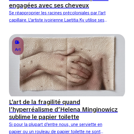
engagées avec ses cheveux
Se réapproprier les racines précoloniales par l'art
capillaire. L'artiste ivoirienne Laetitia Ky utilise ses
propres cheveux comme un médium de sculpture
et de dialogue social....
Art
L’art de la fragilité quand
l’hyperréalisme d’Helena Minginowicz
sublime le papier toilette
Si pour la plupart d'entre nous, une serviette en
papier ou un rouleau de papier toilette ne sont