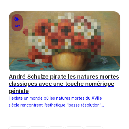
que des objets utilitaires, pour Helena
Minginowicz, ils...
Art
André Schulze pirate les natures mortes
classiques avec une touche numérique
géniale
Il existe un monde où les natures mortes du XVIIIe
siècle rencontrent l'esthétique "basse résolution"
des années 90. L'artiste allemand André
Schulze s'est fait une spécialité de...