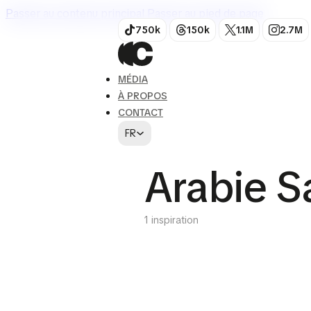
Passer au contenu principal
Passer au pied de page
750k
150k
1.1M
2.7M
MÉDIA
À PROPOS
CONTACT
FR
Arabie S
1 inspiration