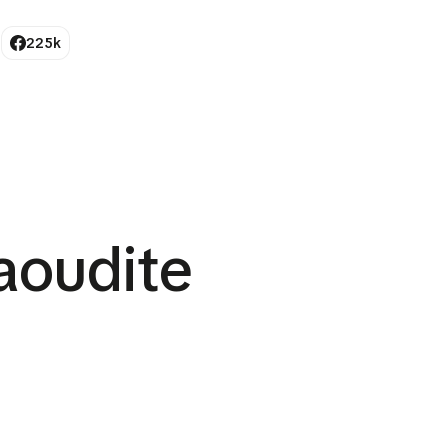
225k
aoudite