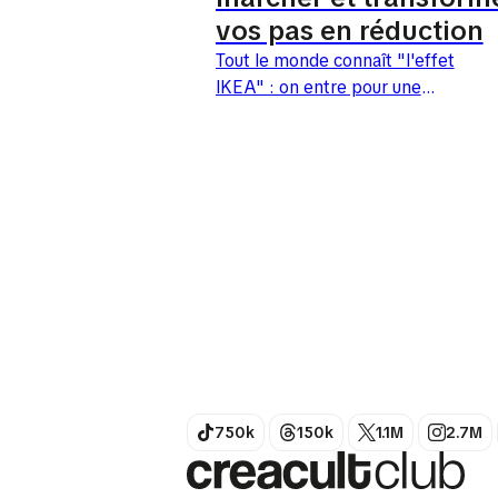
vos pas en réduction
Tout le monde connaît "l'effet
IKEA" : on entre pour une
simple spatule et on ressort
deux heures plus tard avec un
chariot plein après...
750k
150k
1.1M
2.7M