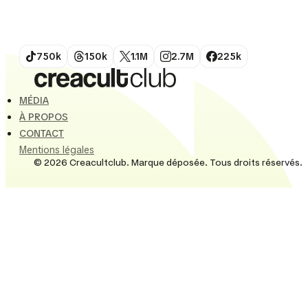
codes visuels et de répliques cultes. En 2026, son
esthétique de «...
750k
150k
1.1M
2.7M
225k
MÉDIA
À PROPOS
CONTACT
Mentions légales
© 2026 Creacultclub. Marque déposée. Tous droits réservés.